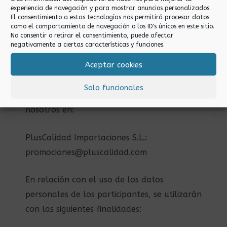
presente Sorteo serán tratados por el
experiencia de navegación y para mostrar anuncios personalizados.
El consentimiento a estas tecnologías nos permitirá procesar datos
organizador para las finalidades que tienen
como el comportamiento de navegación o los ID's únicos en este sitio.
No consentir o retirar el consentimiento, puede afectar
carácter enunciativo, pero no restrictivo.
negativamente a ciertas características y funciones.
Aceptar cookies
Si tiene alguna duda con respecto a la
declaración de privacidad o su
Solo funcionales
implementación, puede contactar con
nosotros en:
PlusCalidad Importaciones S.L.:
promociones@pluscalidad.com
En relación con el uso de los datos
personales de los participantes, se utilizarán
con las siguientes finalidades: