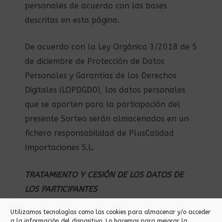
personales de acuerdo con las bases
descritas en esta página.
De acuerdo con la Ley Orgánica 3/2018 de 5
de diciembre de Protección de Datos
Personales y Garantías de los Derechos
Digitales (LOPDGDD), los datos personales
que se aporten para la participación del
presente Sorteo serán almacenados en un
fichero responsabilidad de PlusCalidad
Importaciones S.L.
TRATAMIENTO Y CESIÓN DE LOS DATOS DE
LOS PARTICIPANTES
Utilizamos tecnologías como las cookies para almacenar y/o acceder
Los datos de los participantes en el
a la información del dispositivo. Lo hacemos para mejorar la