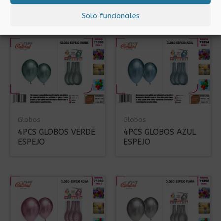
ESPEJO
ESPEJO
Solo funcionales
Globos
Globos
4PCS GLOBOS VERDE
4PCS GLOBOS AZUL
ESPEJO
ESPEJO