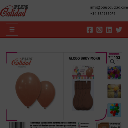
info@pluscalidad.com
+34 984193076
Main
Menu