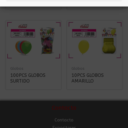
PLATA
Globos
Globos
100PCS GLOBOS
10PCS GLOBOS
SURTIDO
AMARILLO
Contacto
Contacto
Expositores