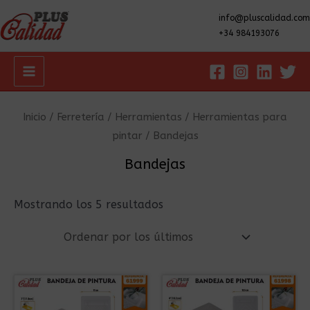
info@pluscalidad.com
+34 984193076
Main
Menu
Inicio
/
Ferretería
/
Herramientas
/
Herramientas para
pintar
/ Bandejas
Bandejas
Ordenado
Mostrando los 5 resultados
por
los
últimos