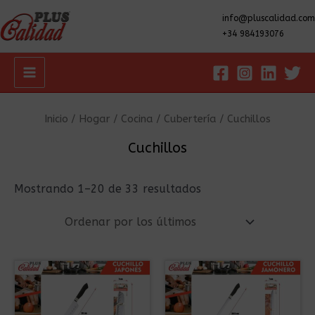
info@pluscalidad.com
+34 984193076
Main
Menu
Inicio
/
Hogar
/
Cocina
/
Cubertería
/ Cuchillos
Cuchillos
Ordenado
Mostrando 1–20 de 33 resultados
por
los
últimos