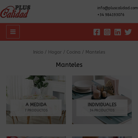
info@pluscalidad.com
+34 984193076
Main
Menu
Inicio
/
Hogar
/
Cocina
/ Manteles
Manteles
A MEDIDA
INDIVIDUALES
7 PRODUCTOS
34 PRODUCTOS