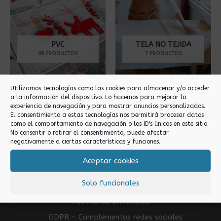
PVC
TELA NO TEJIDA
98 PRODUCTOS
7 PRODUCTOS
Utilizamos tecnologías como las cookies para almacenar y/o acceder
a la información del dispositivo. Lo hacemos para mejorar la
experiencia de navegación y para mostrar anuncios personalizados.
El consentimiento a estas tecnologías nos permitirá procesar datos
como el comportamiento de navegación o los ID's únicos en este sitio.
Contacto
No consentir o retirar el consentimiento, puede afectar
negativamente a ciertas características y funciones.
Contacto
Aceptar cookies
Expositores
Formulario para presupuesto
Solo funcionales
Mayorista de Bricolaje
Política de privacidad
GDPR – Complementos redes sociales