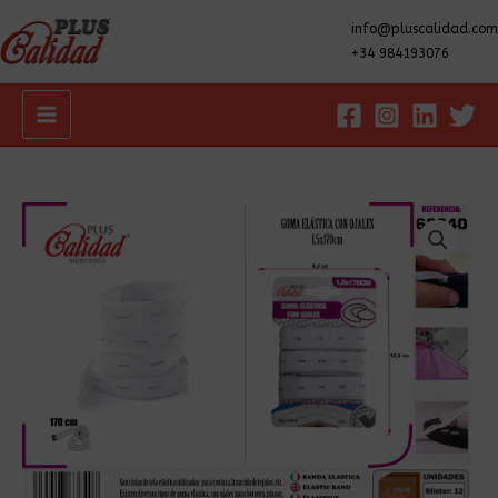
info@pluscalidad.com
+34 984193076
Main
Menu