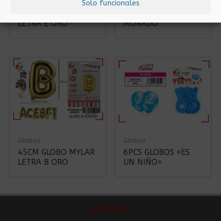
Globos
Globos
Solo funcionales
45CM GLOBO MYLAR
10PCS GLOBOS
LETRA E ORO
MORADO
Globos
Globos
45CM GLOBO MYLAR
6PCS GLOBOS «ES
LETRA B ORO
UN NIÑO»
Contacto