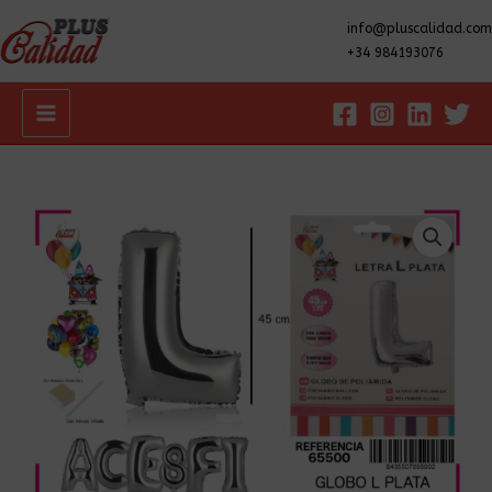
info@pluscalidad.com
+34 984193076
Main
Menu