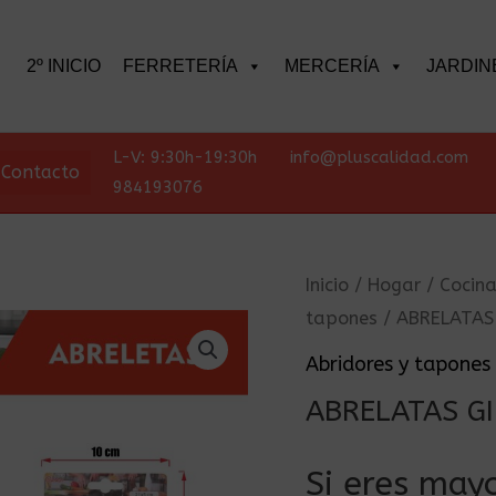
scar
2º INICIO
FERRETERÍA
MERCERÍA
JARDIN
L-V: 9:30h-19:30h
info@pluscalidad.com
Contacto
984193076
Inicio
/
Hogar
/
Cocin
tapones
/ ABRELATAS
Abridores y tapones
ABRELATAS G
Si eres mayo