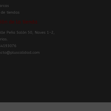
arcas
 de tiendas
ión de la tienda
Calle Peña Salón 50, Naves 1-2,
rias.
984193076
tacto@pluscalidad.com