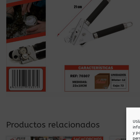
Uti
Productos relacionados
inf
y p
per