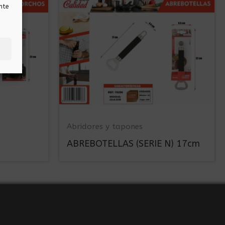
nte
Abridores y tapones
ABREBOTELLAS (SERIE N) 17cm