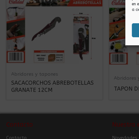
en 
a ci
Abridores y tapones
Abridores 
SACACORCHOS ABREBOTELLAS
TAPON D
GRANATE 12CM
Contacto
Nuestra 
Contacto
Novedades