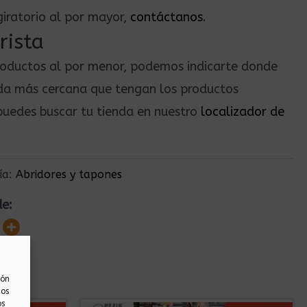
giratorio al por mayor,
contáctanos
.
rista
roductos al por menor, podemos indicarte donde
nda más cercana que tengan los productos
uedes buscar tu tienda en nuestro
localizador de
ía:
Abridores y tapones
de:
ión
nos
os