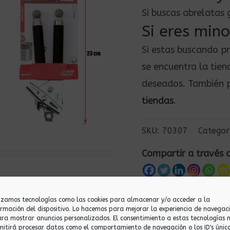
Si buscas abrelatas 
Si eres mino
Si estas buscando p
se encuentra la tie
deseados. También p
tiendas
.
SKU:
70307
Categor
Compartir a través 
lizamos tecnologías como las cookies para almacenar y/o acceder a la
ormación del dispositivo. Lo hacemos para mejorar la experiencia de navegac
ara mostrar anuncios personalizados. El consentimiento a estas tecnologías 
mitirá procesar datos como el comportamiento de navegación o los ID's únic