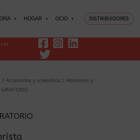
DISTRIBUIDORES
ERÍA
HOGAR
OCIO
+34
a
/
Accesorios y utensilios
/
Abridores y
 GIRATORIO
IRATORIO
rista