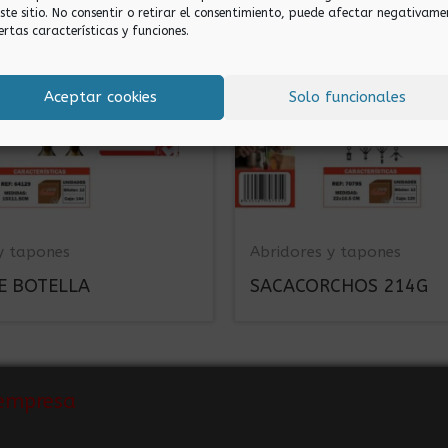
este sitio. No consentir o retirar el consentimiento, puede afectar negativame
ertas características y funciones.
Aceptar cookies
Solo funcionales
y tapones
Abridores y tapones
E BOTELLA
SACACORCHOS 214G
empresa