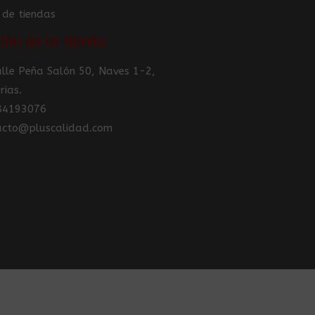
 de tiendas
ión de la tienda
Calle Peña Salón 50, Naves 1-2,
rias.
984193076
tacto@pluscalidad.com