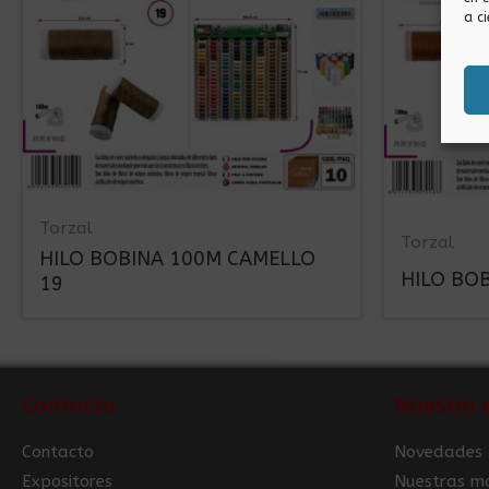
a ci
Torzal
Torzal
HILO BOBINA 100M CAMELLO
HILO BO
19
Contacto
Nuestra 
Contacto
Novedades
Expositores
Nuestras m