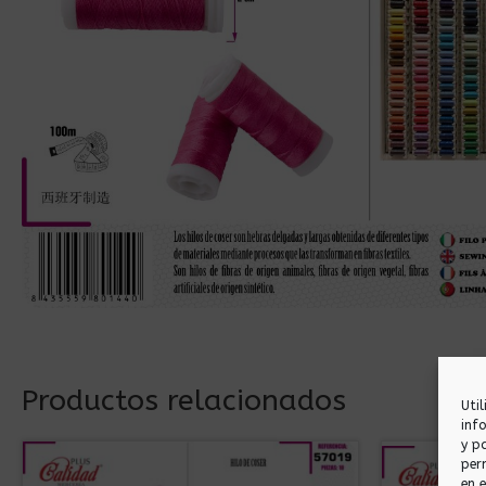
Productos relacionados
Uti
inf
y p
per
en 