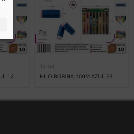
Torzal
UL 12
HILO BOBINA 100M AZUL 23