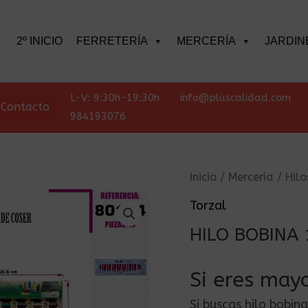
scar
2º INICIO
FERRETERÍA
MERCERÍA
JARDIN
L-V: 9:30h-19:30h
info@pluscalidad.com
Contacto
984193076
Inicio
/
Mercería
/
Hilo
Torzal
HILO BOBINA 
Si eres mayo
Si buscas hilo bobi