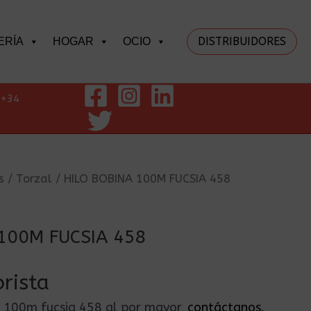
DISTRIBUIDORES
ERÍA
HOGAR
OCIO
+34
s
/
Torzal
/ HILO BOBINA 100M FUCSIA 458
100M FUCSIA 458
rista
na 100m fucsia 458 al por mayor,
contáctanos
.