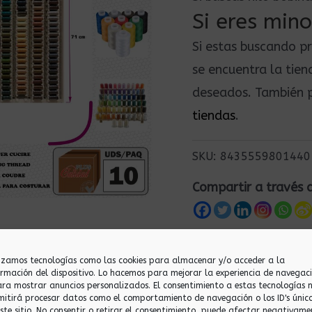
Si eres mino
Si estas buscando p
se encuentra la tie
deseados. También p
tiendas
.
SKU:
8435559801440
Compartir a través 
lizamos tecnologías como las cookies para almacenar y/o acceder a la
ormación del dispositivo. Lo hacemos para mejorar la experiencia de navegac
ara mostrar anuncios personalizados. El consentimiento a estas tecnologías 
mitirá procesar datos como el comportamiento de navegación o los ID's únic
este sitio. No consentir o retirar el consentimiento, puede afectar negativame