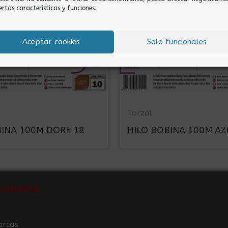
ertas características y funciones.
Aceptar cookies
Solo funcionales
Torzal
BINA 100M DORE 18
HILO BOBINA 100M AZ
empresa
arcas