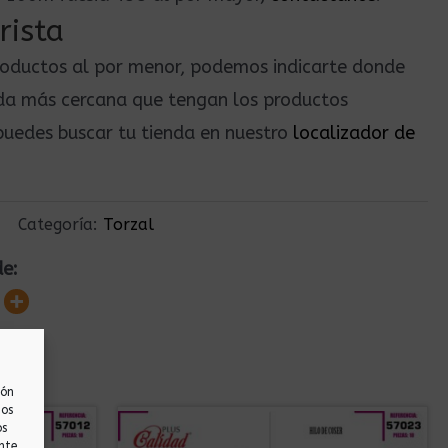
rista
roductos al por menor, podemos indicarte donde
nda más cercana que tengan los productos
uedes buscar tu tienda en nuestro
localizador de
Categoría:
Torzal
de:
ión
nos
os
nte