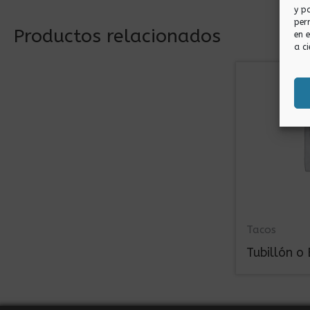
y p
per
Productos relacionados
en 
a ci
Tacos
Tubillón 