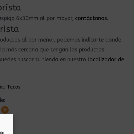
rista
o espiga 6x30mm al por mayor,
contáctanos
.
rista
roductos al por menor, podemos indicarte donde
nda más cercana que tengan los productos
uedes buscar tu tienda en nuestro
localizador de
ía:
Tacos
de:
ión