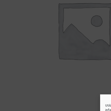
Uti
inf