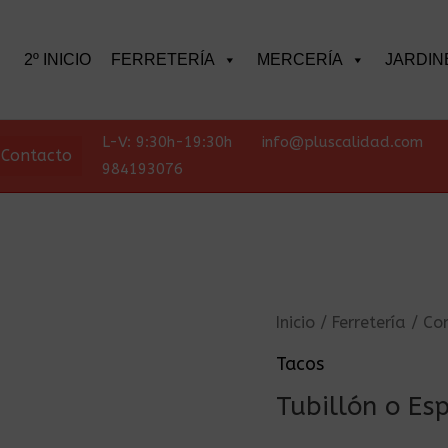
scar
2º INICIO
FERRETERÍA
MERCERÍA
JARDIN
L-V: 9:30h-19:30h
info@pluscalidad.com
Contacto
984193076
Inicio
/
Ferretería
/
Co
Tacos
Tubillón o E