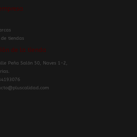
empresa
arcas
 de tiendas
ión de la tienda
Calle Peña Salón 50, Naves 1-2,
rias.
984193076
tacto@pluscalidad.com