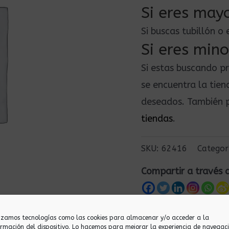
Si eres mayo
Si buscas tubillón 
Si eres mino
Si estas buscando p
se encuentra la tie
deseados. También p
tiendas
.
SKU:
62416
Categor
Compartir a través 
lizamos tecnologías como las cookies para almacenar y/o acceder a la
ormación del dispositivo. Lo hacemos para mejorar la experiencia de navegac