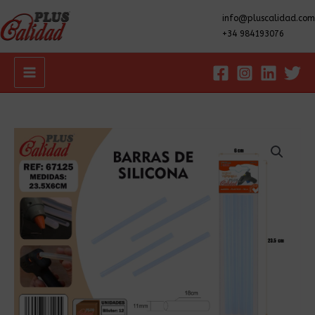
info@pluscalidad.com
+34 984193076
Main
Menu