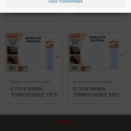
Solo funcionales
1.8X18 BARRA
1.1X18 BARRA
TERMOFUSIBLE 6PCS
TERMOFUSIBLE 4PCS
Barras termofusibles
Barras termofusibles
0.7X18 BARRA
0.7X18 BARRA
TERMOFUSIBLE 7PCS
TERMOFUSIBLE 9PCS
Contacto