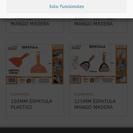
Solo funcionales
Espátulas
Espátulas
75MM ESPATULA
150MM ESPATULA
MANGO MADERA
MANGO MADERA
Espátulas
Espátulas
150MM ESPATULA
125MM ESPATULA
PLASTICO
MANGO MADERA