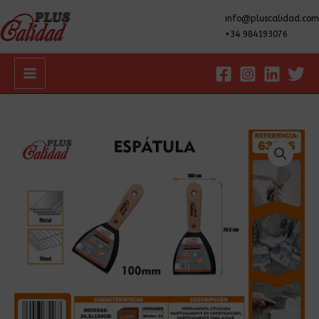
info@pluscalidad.com
+34 984193076
Main
Menu