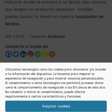
indicarte donde se encuentra la tienda más cercana
que tengan los productos deseados. También
puedes buscar tu tienda en nuestro
localizador de
tiendas
.
SKU:
63226
Categoría:
Espátulas
Compartir a través de:
Productos relacionados
Utilizamos tecnologías como las cookies para almacenar y/o acceder
a la información del dispositivo. Lo hacemos para mejorar la
experiencia de navegación y para mostrar anuncios personalizados.
El consentimiento a estas tecnologías nos permitirá procesar datos
como el comportamiento de navegación o los ID's únicos en este sitio.
No consentir o retirar el consentimiento, puede afectar
negativamente a ciertas características y funciones.
Aceptar cookies