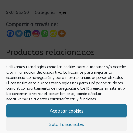
SKU:
68250
Categoría:
Tejer
Compartir a través de:
Productos relacionados
Utilizamos tecnologías como las cookies para almacenar y/o acceder
a la información del dispositivo. Lo hacemos para mejorar la
experiencia de navegación y para mostrar anuncios personalizados.
El consentimiento a estas tecnologías nos permitirá procesar datos
como el comportamiento de navegación o los ID's únicos en este sitio.
No consentir o retirar el consentimiento, puede afectar
negativamente a ciertas características y funciones.
Aceptar cookies
Tejer
Tejer
5MM AGUJA
4MM AGUJA
Solo funcionales
CIRCULAR
CIRCULAR