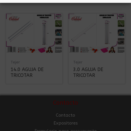
Tejer
Tejer
14.0 AGUJA DE
3.0 AGUJA DE
TRICOTAR
TRICOTAR
Contacto
Contacto
Expositores
Formulario para presupuesto