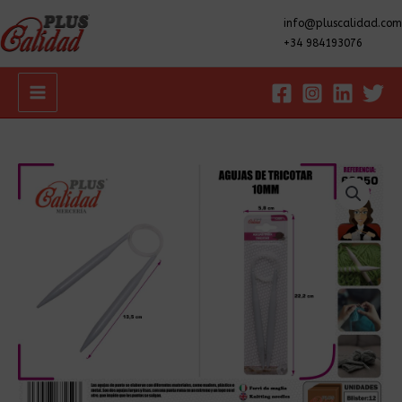
info@pluscalidad.com
+34 984193076
Main
Menu