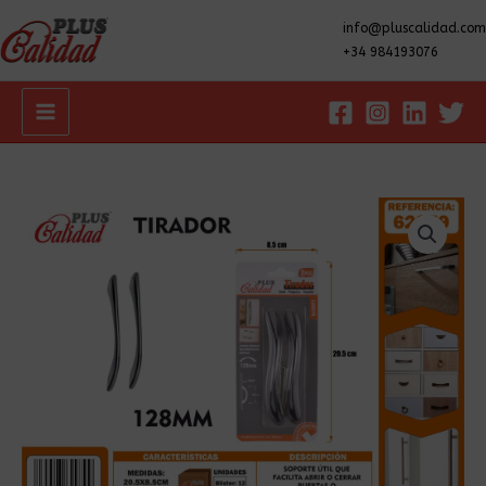
info@pluscalidad.com
+34 984193076
Main
Menu