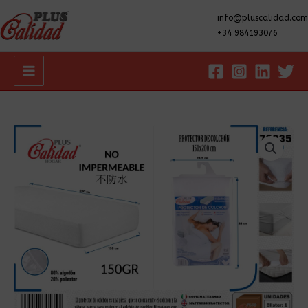
info@pluscalidad.com
+34 984193076
Main
Menu