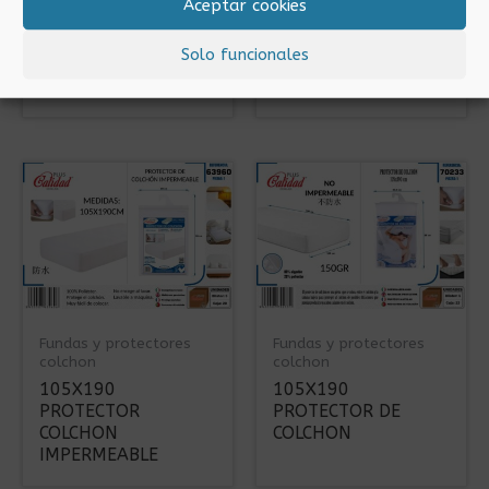
Aceptar cookies
Fundas y protectores
Fundas y protectores
colchon
colchon
Solo funcionales
105X190 FUNDA
80X190 FUNDA
COLCHON AZUL
COLCHON BLANCO
Fundas y protectores
Fundas y protectores
colchon
colchon
105X190
105X190
PROTECTOR
PROTECTOR DE
COLCHON
COLCHON
IMPERMEABLE