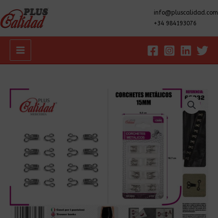
info@pluscalidad.com
+34 984193076
Main
Menu