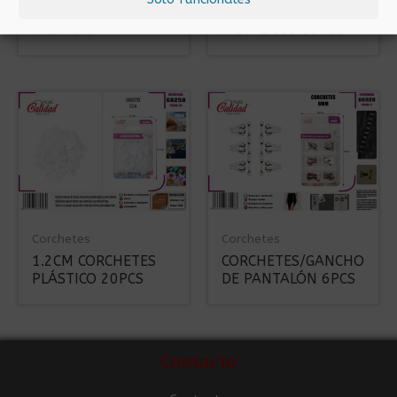
SET CORCHETES A
7MM CORCHETES
PRESIÓN
METÁLICOS 16PCS
Corchetes
Corchetes
1.2CM CORCHETES
CORCHETES/GANCHO
PLÁSTICO 20PCS
DE PANTALÓN 6PCS
Contacto