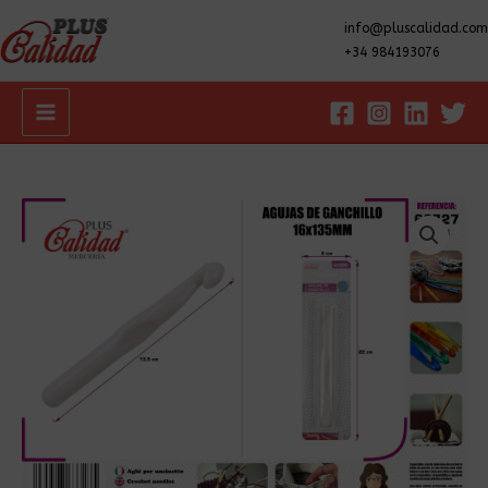
info@pluscalidad.com
+34 984193076
Main
Menu