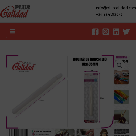
info@pluscalidad.com
+34 984193076
Main
Menu