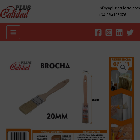
info@pluscalidad.com
+34 984193076
Main
Menu