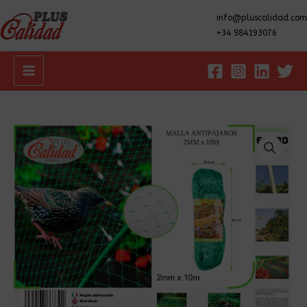
info@pluscalidad.com
+34 984193076
Main
Menu