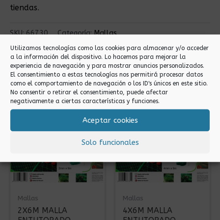
tiendas
.
SKU:
66730
Categoría:
Mallas
Utilizamos tecnologías como las cookies para almacenar y/o acceder
Compartir a través de:
a la información del dispositivo. Lo hacemos para mejorar la
experiencia de navegación y para mostrar anuncios personalizados.
El consentimiento a estas tecnologías nos permitirá procesar datos
como el comportamiento de navegación o los ID's únicos en este sitio.
No consentir o retirar el consentimiento, puede afectar
Productos relacionados
negativamente a ciertas características y funciones.
Aceptar cookies
Solo funcionales
Mallas
Mallas
2X6M MALLA
4X6M MALLA