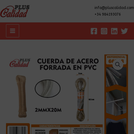
info@pluscalidad.com
+34 984193076
Main
Menu