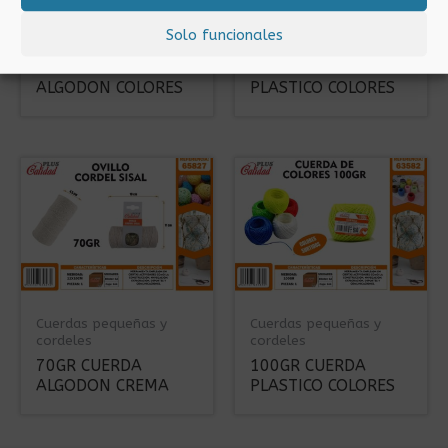
Cuerdas pequeñas y
Cuerdas pequeñas y
Solo funcionales
cordeles
cordeles
70GR CUERDA
50GR CUERDA
ALGODON COLORES
PLASTICO COLORES
Cuerdas pequeñas y
Cuerdas pequeñas y
cordeles
cordeles
70GR CUERDA
100GR CUERDA
ALGODON CREMA
PLASTICO COLORES