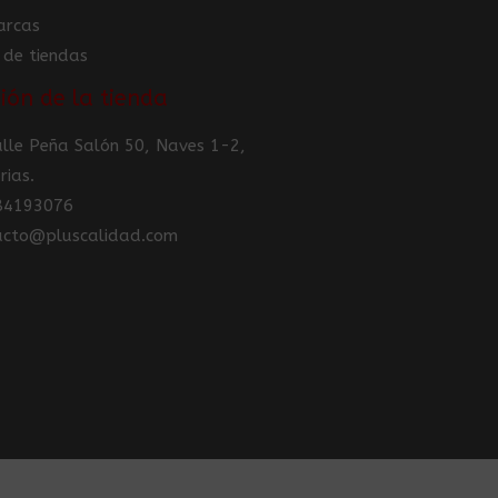
arcas
 de tiendas
ión de la tienda
Calle Peña Salón 50, Naves 1-2,
rias.
984193076
tacto@pluscalidad.com