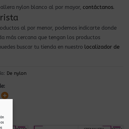
allera nylon blanco al por mayor,
contáctanos
.
rista
roductos al por menor, podemos indicarte donde
nda más cercana que tengan los productos
uedes buscar tu tienda en nuestro
localizador de
ía:
De nylon
de:
ión
nos
os