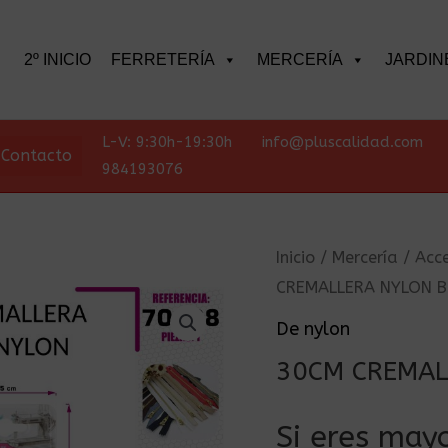
scar
2º INICIO
FERRETERÍA
MERCERÍA
JARDIN
L-V: 9:30h-19:30h
info@pluscalidad.com
Contacto
984193076
Inicio
/
Mercería
/
Acce
CREMALLERA NYLON 
De nylon
30CM CREMAL
Si eres mayo