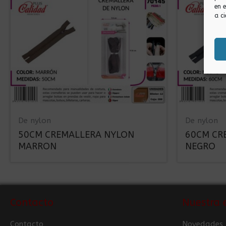
en 
a ci
De nylon
De nylon
50CM CREMALLERA NYLON
60CM CR
MARRON
NEGRO
Contacto
Nuestra 
Contacto
Novedades