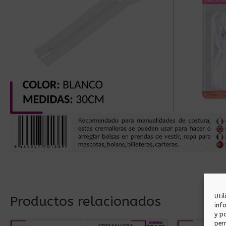
Uti
Productos relacionados
inf
y p
per