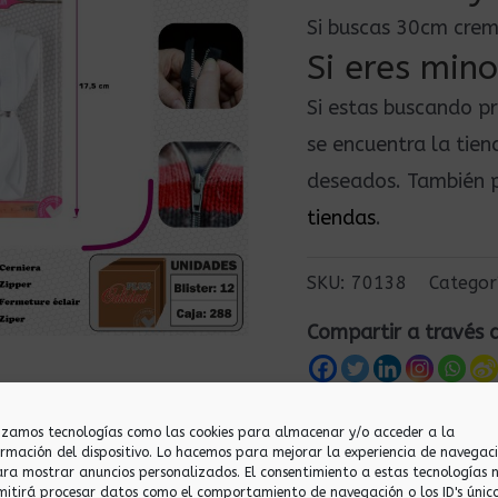
Si buscas 30cm crem
Si eres mino
Si estas buscando p
se encuentra la tie
deseados. También p
tiendas
.
SKU:
70138
Categor
Compartir a través 
lizamos tecnologías como las cookies para almacenar y/o acceder a la
ormación del dispositivo. Lo hacemos para mejorar la experiencia de navegac
ara mostrar anuncios personalizados. El consentimiento a estas tecnologías 
mitirá procesar datos como el comportamiento de navegación o los ID's únic