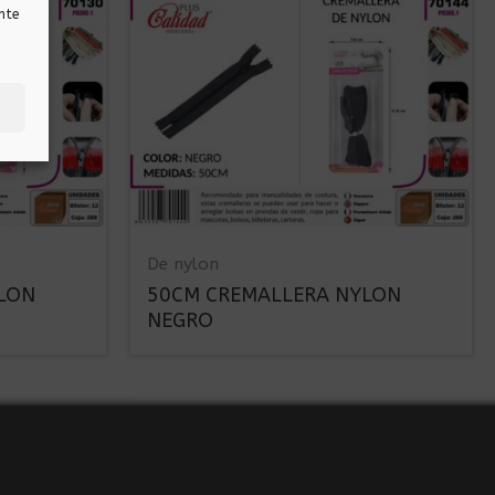
nte
De nylon
LON
50CM CREMALLERA NYLON
NEGRO