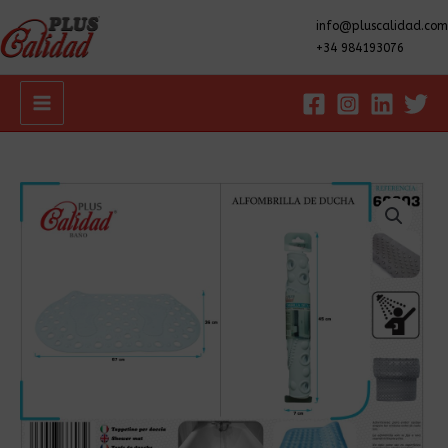
info@pluscalidad.com
+34 984193076
Main
Menu