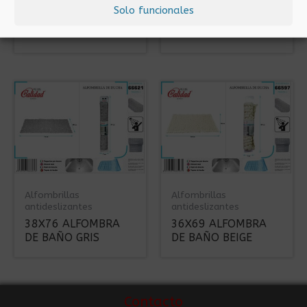
antideslizantes
antideslizantes
Solo funcionales
36X69 ALFOMBRA
40X70 ALFOMBRA
DE BAÑO GRIS
DE BAÑO AZUL
Alfombrillas
Alfombrillas
antideslizantes
antideslizantes
38X76 ALFOMBRA
36X69 ALFOMBRA
DE BAÑO GRIS
DE BAÑO BEIGE
Contacto