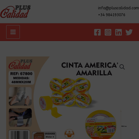
info@pluscalidad.com
+34 984193076
Main
Menu