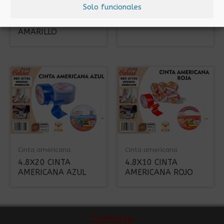
Solo funcionales
4.8X5 CINTA
4.8X20 CINTA
AMERICANA
AMERICANA GRIS
AMARILLO
Cinta americana
Cinta americana
4.8X20 CINTA
4.8X10 CINTA
AMERICANA AZUL
AMERICANA ROJO
Contacto