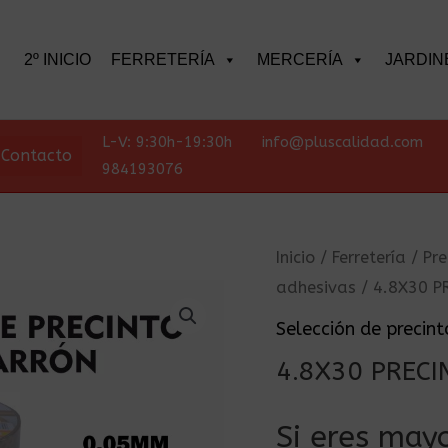
scar
2º INICIO
FERRETERÍA
MERCERÍA
JARDIN
L-V: 9:30h-19:30h
info@pluscalidad.com
Contacto
984193076
Inicio
/
Ferretería
/
Pre
adhesivas
/ 4.8X30 
Selección de precint
4.8X30 PREC
Si eres mayo