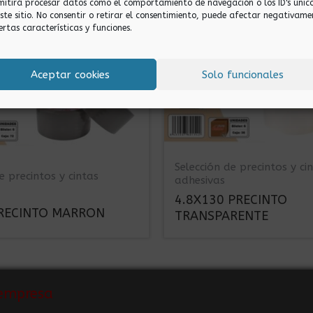
mitirá procesar datos como el comportamiento de navegación o los ID's únic
este sitio. No consentir o retirar el consentimiento, puede afectar negativame
ertas características y funciones.
Aceptar cookies
Solo funcionales
Selección de precintos y ci
e precintos y cintas
adhesivas
4.8X130 PRECINTO
PRECINTO MARRON
TRANSPARENTE
empresa