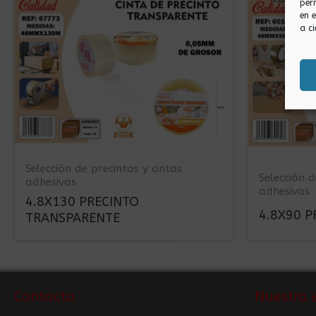
per
en 
a ci
Selección de precintos y cintas
Selección d
adhesivas
adhesivas
4.8X130 PRECINTO
4.8X90 
TRANSPARENTE
Contacto
Nuestra 