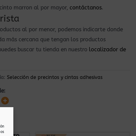
ecinto marron al por mayor,
contáctanos
.
rista
roductos al por menor, podemos indicarte donde
nda más cercana que tengan los productos
uedes buscar tu tienda en nuestro
localizador de
ía:
Selección de precintos y cintas adhesivas
de:
ión
nos