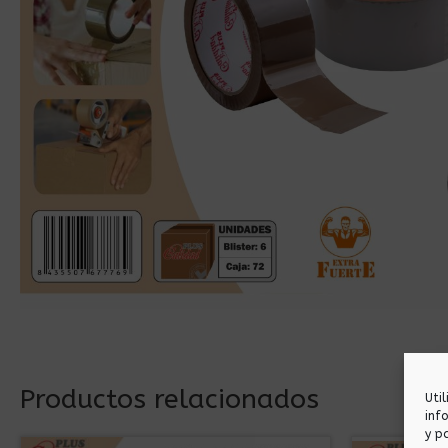
Productos relacionados
Uti
inf
y p