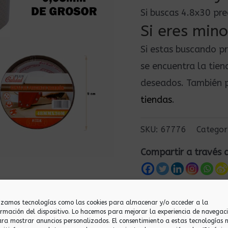
Si buscas 4.8x30 pr
Si eres mino
Si estas buscando p
se encuentra la tie
deseados. También p
tiendas
.
SKU:
67776
Categor
Compartir a través 
lizamos tecnologías como las cookies para almacenar y/o acceder a la
ormación del dispositivo. Lo hacemos para mejorar la experiencia de navegac
ara mostrar anuncios personalizados. El consentimiento a estas tecnologías 