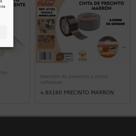
os
nte
ntas
Selección de precintos y cintas
adhesivas
4.8X180 PRECINTO MARRON