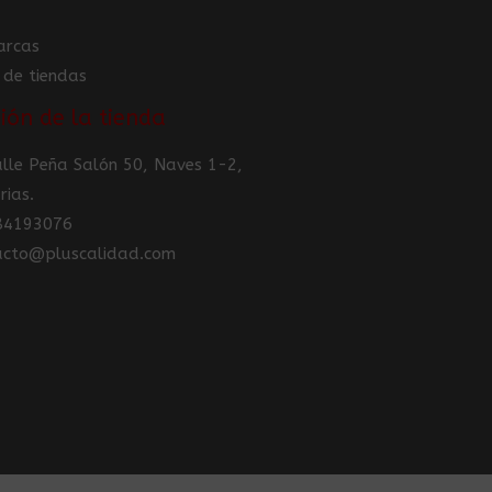
arcas
 de tiendas
ión de la tienda
Calle Peña Salón 50, Naves 1-2,
rias.
984193076
tacto@pluscalidad.com