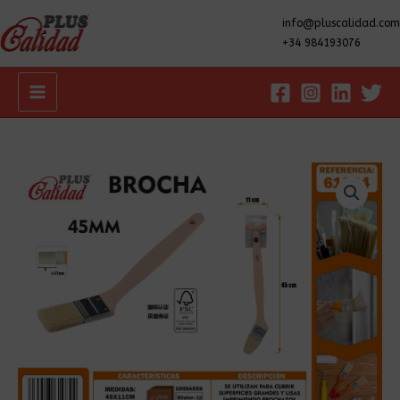
info@pluscalidad.com
+34 984193076
Main
Menu