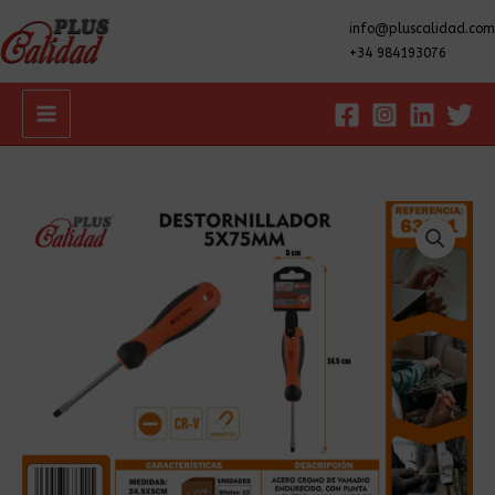
info@pluscalidad.com
+34 984193076
Main
Menu