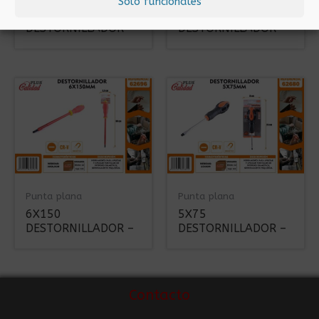
Solo funcionales
6X100
4X75
DESTORNILLADOR –
DESTORNILLADOR –
Punta plana
Punta plana
6X150
5X75
DESTORNILLADOR –
DESTORNILLADOR –
Contacto