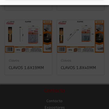
30MM
60MM
Clavos
Clavos
CLAVOS 1.6X19MM
CLAVOS 1.8X40MM
Contacto
Contacto
Expositores