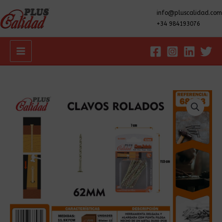
info@pluscalidad.com
+34 984193076
Main
Menu