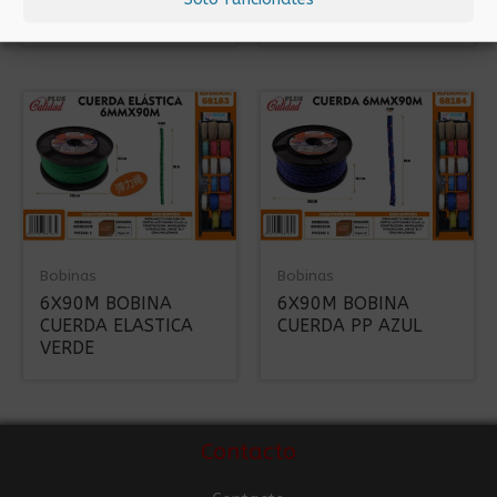
CUERDA PP AZUL
CUERDA PP ROJA
Bobinas
Bobinas
6X90M BOBINA
6X90M BOBINA
CUERDA ELASTICA
CUERDA PP AZUL
VERDE
Contacto