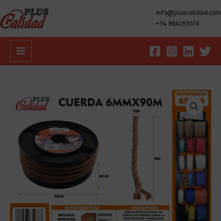
info@pluscalidad.com
+34 984193076
Main
Menu