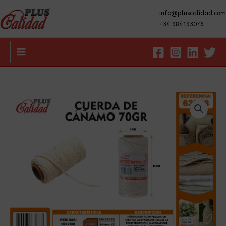
info@pluscalidad.com
+34 984193076
Main
Menu