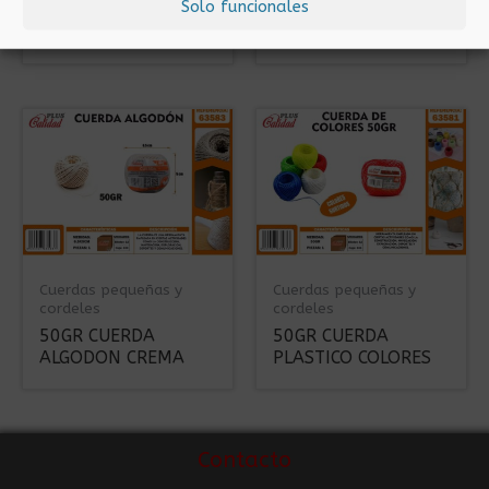
Solo funcionales
70GR CUERDA
100GR CUERDA
ALGODON COLORES
CAÑAMO
Cuerdas pequeñas y
Cuerdas pequeñas y
cordeles
cordeles
50GR CUERDA
50GR CUERDA
ALGODON CREMA
PLASTICO COLORES
Contacto