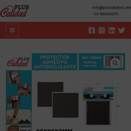
info@pluscalidad.com
+34 984193076
Main
Menu