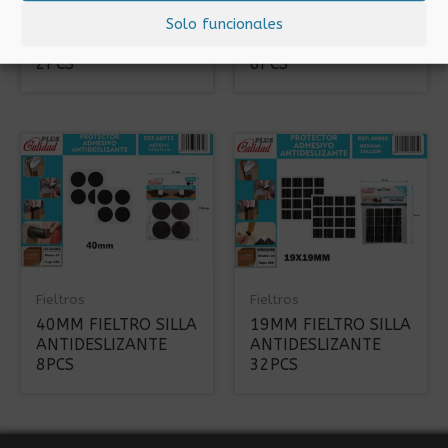
85MM FIELTRO SILLA
40MM FIELTRO SILLA
Solo funcionales
ANTIDESLIZANTE
ANTIDESLIZANTE
2PCS
8PCS
Fieltros
Fieltros
40MM FIELTRO SILLA
19MM FIELTRO SILLA
ANTIDESLIZANTE
ANTIDESLIZANTE
8PCS
32PCS