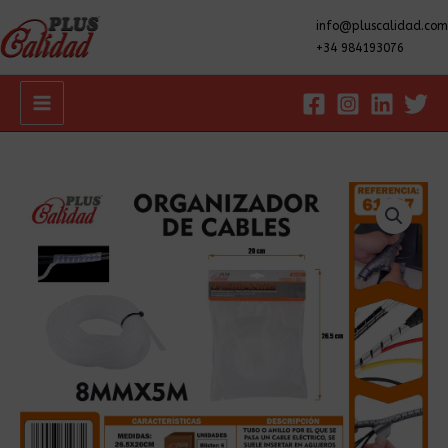
info@pluscalidad.com
+34 984193076
Main
Menu