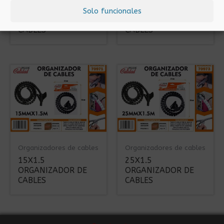
10X1.5
25X1.5M
Solo funcionales
ORGANIZADOR DE
ORGANIZADOR DE
CABLES
CABLES
Organizadores de cables
Organizadores de cables
15X1.5
25X1.5
ORGANIZADOR DE
ORGANIZADOR DE
CABLES
CABLES