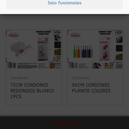
Solo funcionales
90CM CORDONES
90CM CORDONES
PLANOS BLANCO
REDONDOS NEGRO
Cordones
Cordones
75CM CORDONES
90CM CORDONES
REDONDOS BLANCO
PLANOS COLORES
2PCS
Contacto