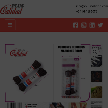
info@pluscalidad.com
+34 984193076
Main
Menu