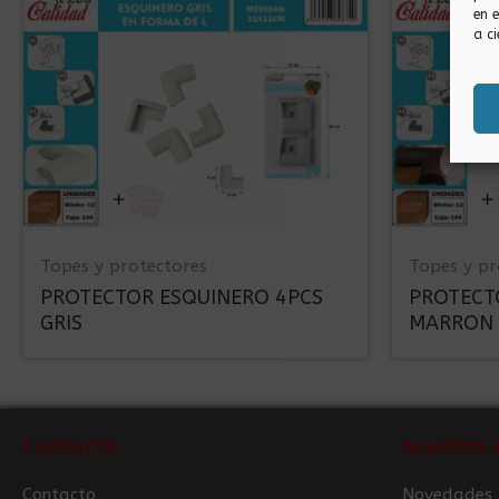
en 
a ci
Topes y protectores
Topes y pr
PROTECTOR ESQUINERO 4PCS
PROTECT
GRIS
MARRON
Contacto
Nuestra 
Contacto
Novedades