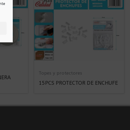
nte
Topes y protectores
NERA
15PCS PROTECTOR DE ENCHUFE