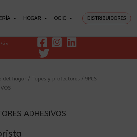
DISTRIBUIDORES
ERÍA
HOGAR
OCIO
+34
e del hogar
/
Topes y protectores
/ 9PCS
IVOS
TORES ADHESIVOS
rista