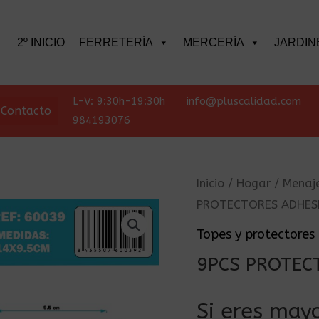
scar
2º INICIO
FERRETERÍA
MERCERÍA
JARDIN
L-V: 9:30h-19:30h
info@pluscalidad.com
Contacto
984193076
Inicio
/
Hogar
/
Menaj
PROTECTORES ADHES
Topes y protectores
9PCS PROTEC
Si eres mayo