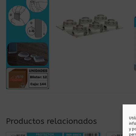
Uti
Productos relacionados
inf
y p
per