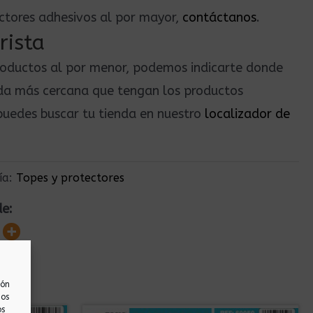
ectores adhesivos al por mayor,
contáctanos
.
rista
roductos al por menor, podemos indicarte donde
nda más cercana que tengan los productos
uedes buscar tu tienda en nuestro
localizador de
ía:
Topes y protectores
de:
ión
nos
os