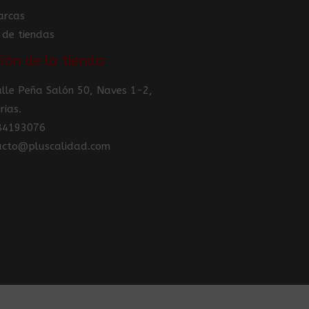
arcas
 de tiendas
ión de la tienda
Calle Peña Salón 50, Naves 1-2,
rias.
984193076
tacto@pluscalidad.com