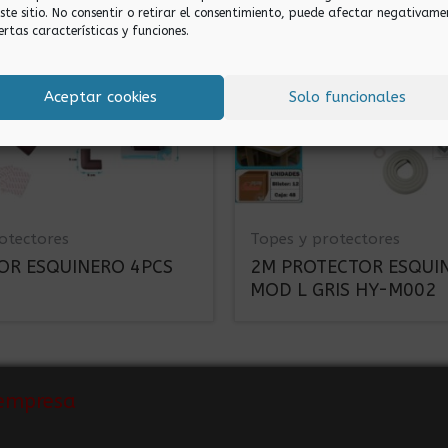
este sitio. No consentir o retirar el consentimiento, puede afectar negativame
ertas características y funciones.
Aceptar cookies
Solo funcionales
otectores
Topes y protectores
OR ESQUINERO 4PCS
2M PROTECTOR ESQUI
MOD L GRIS HY-M002
empresa