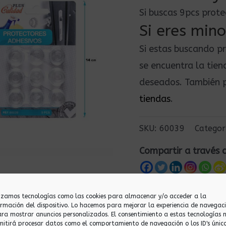
Si buscas 9pcs prot
Si eres mino
Si estas buscando p
se encuentra la tie
deseados. También p
tiendas
.
SKU:
60039
Categor
Compartir a través 
lizamos tecnologías como las cookies para almacenar y/o acceder a la
ormación del dispositivo. Lo hacemos para mejorar la experiencia de navegac
ara mostrar anuncios personalizados. El consentimiento a estas tecnologías 
mitirá procesar datos como el comportamiento de navegación o los ID's únic