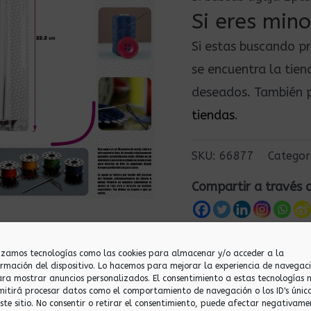
Si eres mino
Si estas buscando p
se encuentra la tie
deseados. También p
tiendas
.
SKU:
66877
Categor
Compartir a través 
lizamos tecnologías como las cookies para almacenar y/o acceder a la
ormación del dispositivo. Lo hacemos para mejorar la experiencia de navegac
ara mostrar anuncios personalizados. El consentimiento a estas tecnologías 
mitirá procesar datos como el comportamiento de navegación o los ID's únic
este sitio. No consentir o retirar el consentimiento, puede afectar negativame