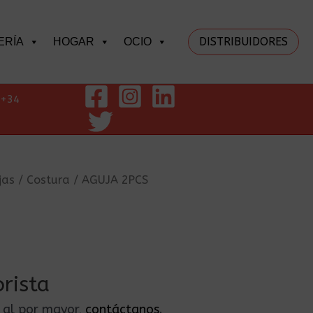
DISTRIBUIDORES
ERÍA
HOGAR
OCIO
+34
jas
/
Costura
/ AGUJA 2PCS
rista
s al por mayor,
contáctanos
.