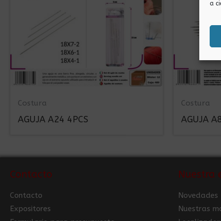
a ci
Costura
Costura
AGUJA A24 4PCS
AGUJA A
Contacto
Nuestra 
Contacto
Novedades
Expositores
Nuestras m