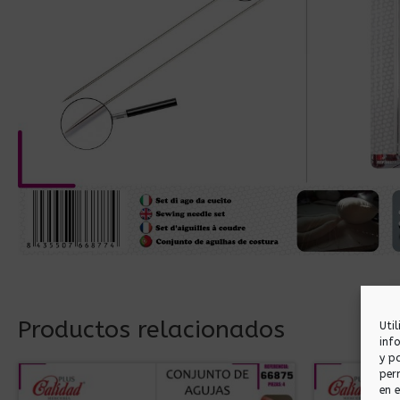
Productos relacionados
Uti
inf
y p
per
en 