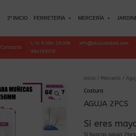
scar
2º INICIO
FERRETERÍA
MERCERÍA
JARDIN
L-V: 9:30h-19:30h
info@pluscalidad.com
Contacto
984193076
Inicio
/
Mercería
/
Agu
Costura
AGUJA 2PCS
Si eres mayo
Si buscas aguja 2pc