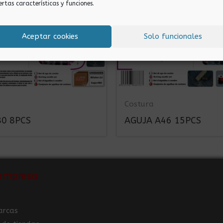
ertas características y funciones.
Aceptar cookies
Solo funcionales
Costura
80 8PCS
AGUJA A46 15PCS
empresa
arcas