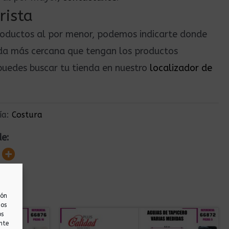
rista
roductos al por menor, podemos indicarte donde
nda más cercana que tengan los productos
uedes buscar tu tienda en nuestro
localizador de
ía:
Costura
de:
ión
nos
os
nte