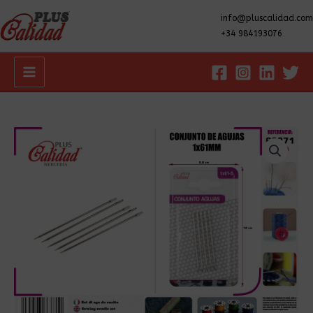
info@pluscalidad.com
+34 984193076
Main
Menu