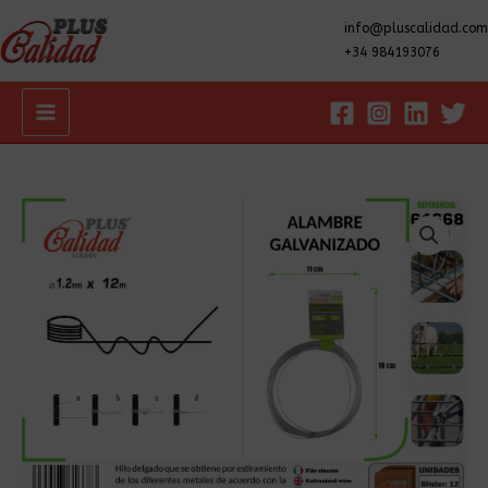
info@pluscalidad.com
+34 984193076
Main
Menu