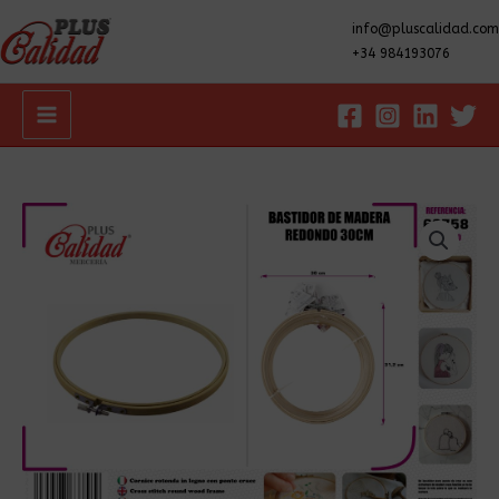
info@pluscalidad.com
+34 984193076
Main
Menu