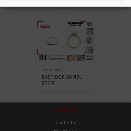
23CM
26CM
Bastidores
BASTIDOR BAMBU
20CM
Contacto
Contacto
Expositores