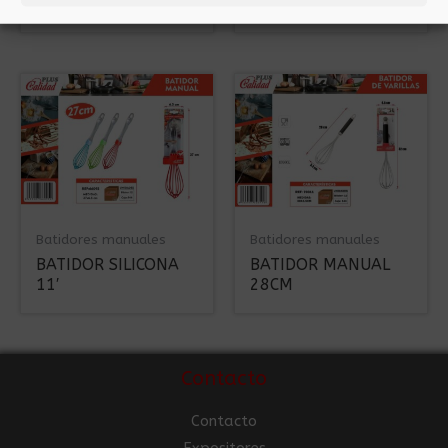
VERDE
Batidores manuales
Batidores manuales
BATIDOR SILICONA
BATIDOR MANUAL
11′
28CM
Contacto
Contacto
Expositores