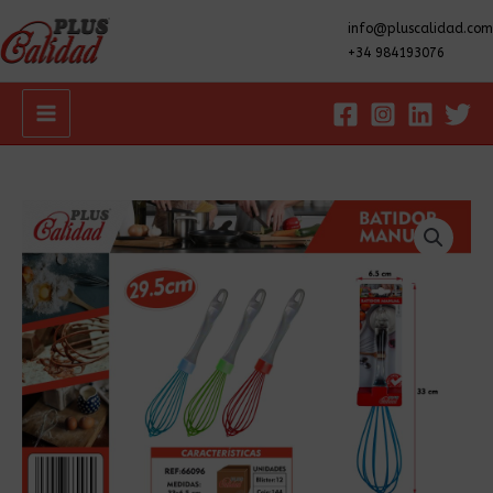
info@pluscalidad.com
+34 984193076
Main
Menu