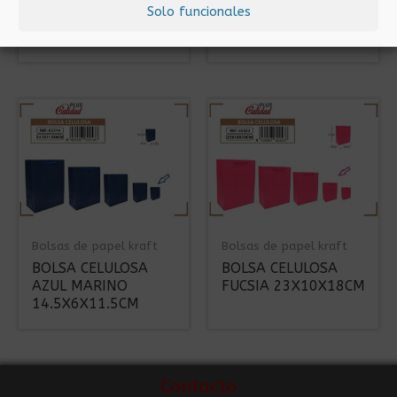
BOLSA KRAFT AZUL
BOLSA CELULOSA
Solo funcionales
28X22X12
FUCSIA
32X12.5X26CM
Bolsas de papel kraft
Bolsas de papel kraft
BOLSA CELULOSA
BOLSA CELULOSA
AZUL MARINO
FUCSIA 23X10X18CM
14.5X6X11.5CM
Contacto