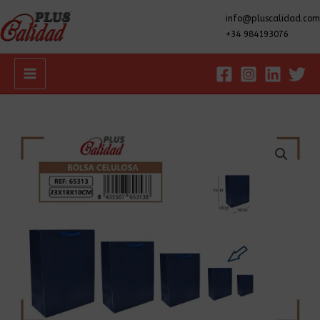
info@pluscalidad.com
+34 984193076
Main
Menu