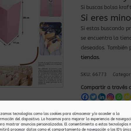
Si buscas bolsa kra
Si eres mino
Si estas buscando p
se encuentra la tie
deseados. También p
tiendas
.
SKU:
66773
Categor
Compartir a través 
lizamos tecnologías como las cookies para almacenar y/o acceder a la
ormación del dispositivo. Lo hacemos para mejorar la experiencia de navegac
ara mostrar anuncios personalizados. El consentimiento a estas tecnologías 
mitirá procesar datos como el comportamiento de navegación o los ID's únic