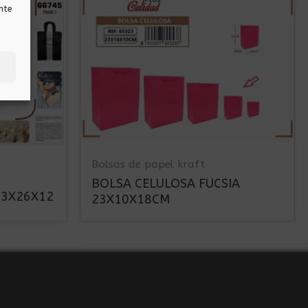
nte
Bolsas de papel kraft
BOLSA CELULOSA FUCSIA
33X26X12
23X10X18CM