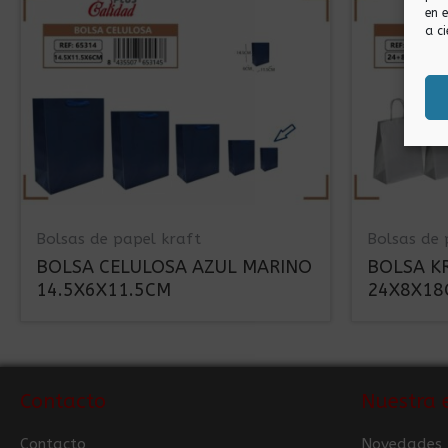
en 
a ci
Bolsas de papel kraft
Bolsas de 
BOLSA CELULOSA AZUL MARINO
BOLSA K
14.5X6X11.5CM
24X8X18
Contacto
Nuestra 
Contacto
Novedades