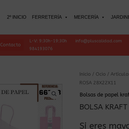
scar
2º INICIO
FERRETERÍA
MERCERÍA
JARDIN
L-V: 9:30h-19:30h
info@pluscalidad.com
Contacto
984193076
Inicio
/
Ocio
/
Artículo
ROSA 28X22X11
Bolsas de papel kra
BOLSA KRAFT
Si eres mayo