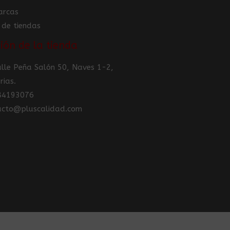
arcas
 de tiendas
ión de la tienda
Calle Peña Salón 50, Naves 1-2,
rias.
984193076
tacto@pluscalidad.com