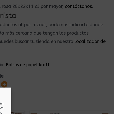
ft rosa 28x22x11 al por mayor,
contáctanos
.
rista
roductos al por menor, podemos indicarte donde
nda más cercana que tengan los productos
uedes buscar tu tienda en nuestro
localizador de
ía:
Bolsas de papel kraft
de:
ión
nos
os