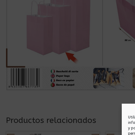
Uti
Productos relacionados
inf
y p
per