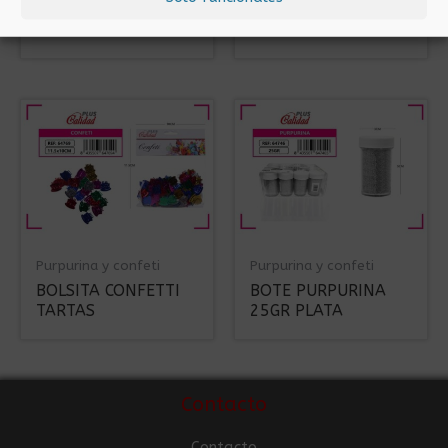
BOLSITA CONFETTI
BOTE PURPURINA
11.5X10CM
100GR AZUL
Purpurina y confeti
Purpurina y confeti
BOLSITA CONFETTI
BOTE PURPURINA
TARTAS
25GR PLATA
Contacto
Contacto