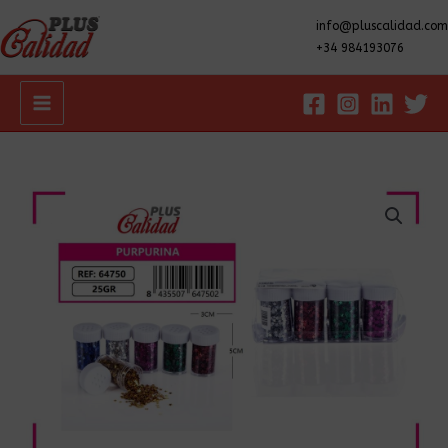
info@pluscalidad.com
+34 984193076
Main
Menu