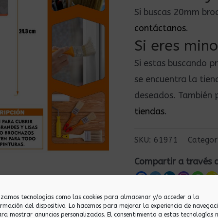
Si buscas 20mm broc
contáctanos
.
Si eres mino
Si estas buscando p
se encuentra la tie
deseados. También p
tiendas
.
SKU:
61971
Categor
Compartir a través 
lizamos tecnologías como las cookies para almacenar y/o acceder a la
ormación del dispositivo. Lo hacemos para mejorar la experiencia de navegac
ara mostrar anuncios personalizados. El consentimiento a estas tecnologías 