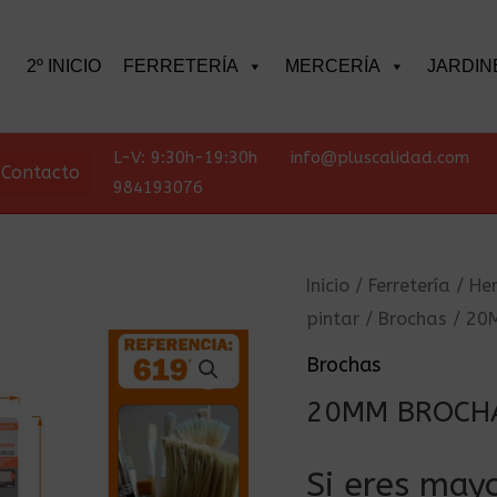
scar
2º INICIO
FERRETERÍA
MERCERÍA
JARDIN
L-V: 9:30h-19:30h
info@pluscalidad.com
Contacto
984193076
Inicio
/
Ferretería
/
He
pintar
/
Brochas
/ 20
Brochas
20MM BROCHA
Si eres mayo