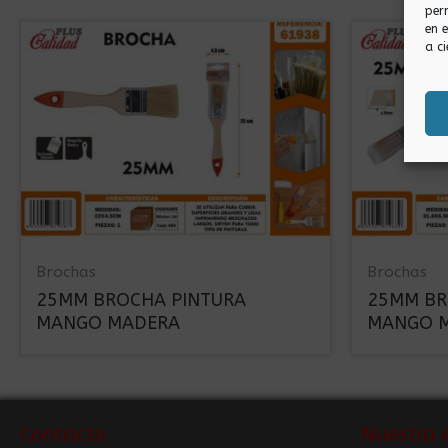
per
en 
a ci
Brochas
Brochas
25MM BROCHA PINTURA
25MM BR
MANGO MADERA
MANGO 
Contacto
Nuestra 