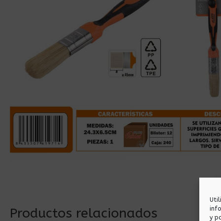
Uti
inf
Productos relacionados
y p