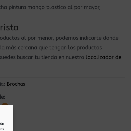
ha pintura mango plastico al por mayor,
rista
roductos al por menor, podemos indicarte donde
nda más cercana que tengan los productos
uedes buscar tu tienda en nuestro
localizador de
ía:
Brochas
de:
ión
nos