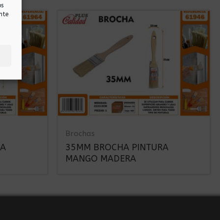
os
nte
Brochas
RA
35MM BROCHA PINTURA
MANGO MADERA