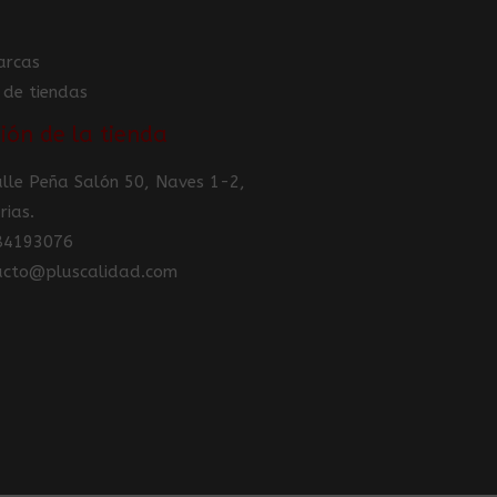
arcas
 de tiendas
ión de la tienda
Calle Peña Salón 50, Naves 1-2,
rias.
984193076
tacto@pluscalidad.com