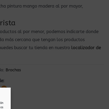
cha pintura mango madera al por mayor,
rista
roductos al por menor, podemos indicarte donde
nda más cercana que tengan los productos
uedes buscar tu tienda en nuestro
localizador de
ía:
Brochas
de:
ión
nos