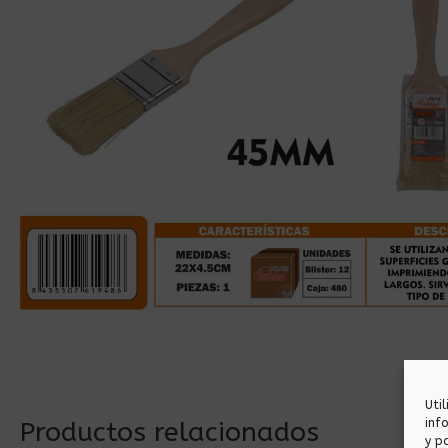
Uti
inf
Productos relacionados
y p