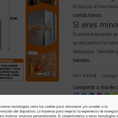
Si buscas 45mm bro
contáctanos
.
Si eres mino
Si estas buscando p
se encuentra la tie
deseados. También p
tiendas
.
SKU:
61948
Categor
Compartir a través 
lizamos tecnologías como las cookies para almacenar y/o acceder a la
ormación del dispositivo. Lo hacemos para mejorar la experiencia de navegac
ara mostrar anuncios personalizados. El consentimiento a estas tecnologías 