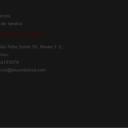
arcas
 de tiendas
ión de la tienda
Calle Peña Salón 50, Naves 1-2,
rias.
984193076
tacto@pluscalidad.com