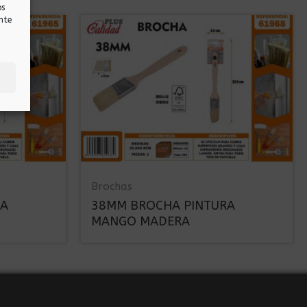
os
nte
Brochas
RA
38MM BROCHA PINTURA
MANGO MADERA