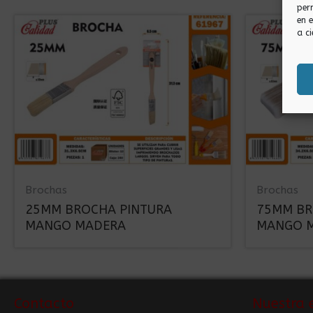
per
en 
a ci
Brochas
Brochas
25MM BROCHA PINTURA
75MM BR
MANGO MADERA
MANGO 
Contacto
Nuestra 