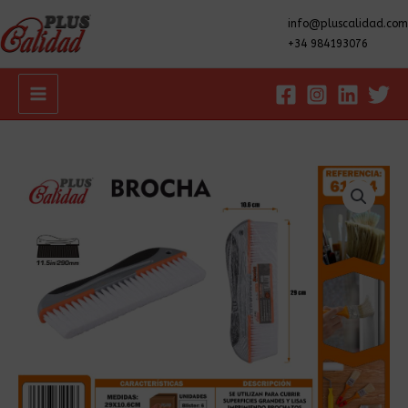
info@pluscalidad.com
+34 984193076
Main
Menu