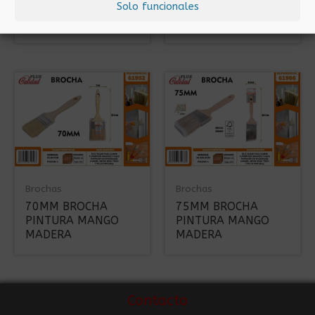
Solo funcionales
PINTURA MANGO
PINTURA MANGO
MADERA
MADERA
Brochas
Brochas
70MM BROCHA
75MM BROCHA
PINTURA MANGO
PINTURA MANGO
MADERA
MADERA
Contacto