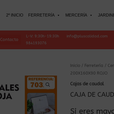
scar
2º INICIO
FERRETERÍA
MERCERÍA
JARDIN
L-V: 9:30h-19:30h
info@pluscalidad.com
Contacto
984193076
Inicio
/
Ferretería
/
Cer
200X160X90 ROJO
Cajas de caudal
CAJA DE CAU
Si eres mayo