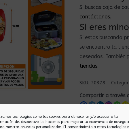
Si buscas caja de c
contáctanos
.
Si eres mino
Si estas buscando p
se encuentra la tie
deseados. También p
tiendas
.
SKU:
70328
Categor
Compartir a través 
lizamos tecnologías como las cookies para almacenar y/o acceder a la
ormación del dispositivo. Lo hacemos para mejorar la experiencia de navegac
ara mostrar anuncios personalizados. El consentimiento a estas tecnologías 