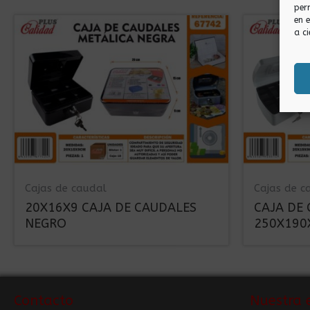
per
en 
a ci
Cajas de caudal
Cajas de c
20X16X9 CAJA DE CAUDALES
CAJA DE
NEGRO
250X190
Contacto
Nuestra 