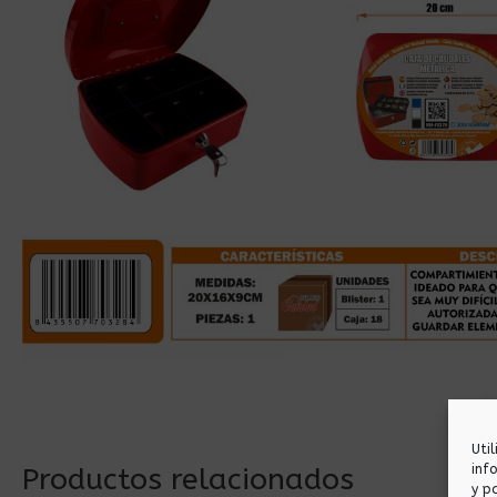
Uti
inf
Productos relacionados
y p