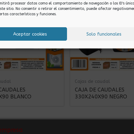
mitirá procesar datos como el comportamiento de navegación o los ID's únic
este sitio. No consentir o retirar el consentimiento, puede afectar negativame
ertas características y funciones.
Aceptar cookies
Solo funcionales
audal
Cajas de caudal
 CAUDALES
CAJA DE CAUDALES
X90 BLANCO
330X240X90 NEGRO
empresa