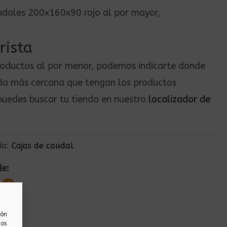
audales 200x160x90 rojo al por mayor,
rista
roductos al por menor, podemos indicarte donde
nda más cercana que tengan los productos
uedes buscar tu tienda en nuestro
localizador de
ía:
Cajas de caudal
de:
ión
nos