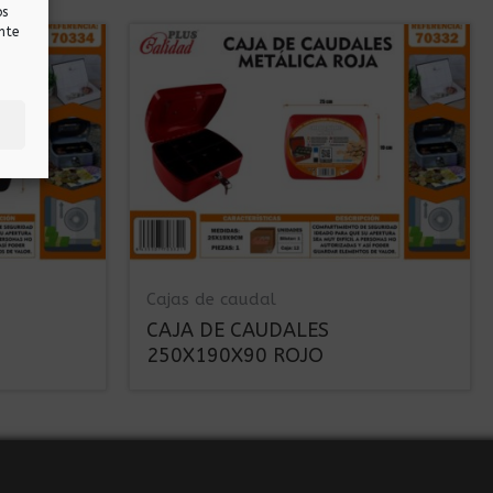
os
nte
Cajas de caudal
CAJA DE CAUDALES
250X190X90 ROJO