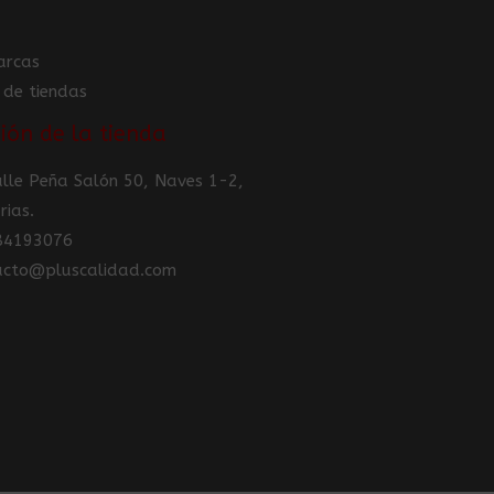
arcas
 de tiendas
ión de la tienda
Calle Peña Salón 50, Naves 1-2,
rias.
984193076
tacto@pluscalidad.com