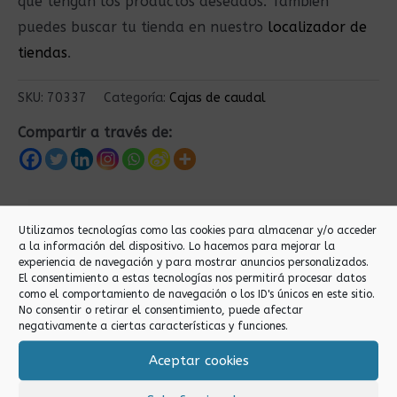
que tengan los productos deseados. También
puedes buscar tu tienda en nuestro
localizador de
tiendas
.
SKU:
70337
Categoría:
Cajas de caudal
Compartir a través de:
Productos relacionados
Utilizamos tecnologías como las cookies para almacenar y/o acceder
a la información del dispositivo. Lo hacemos para mejorar la
experiencia de navegación y para mostrar anuncios personalizados.
El consentimiento a estas tecnologías nos permitirá procesar datos
como el comportamiento de navegación o los ID's únicos en este sitio.
No consentir o retirar el consentimiento, puede afectar
negativamente a ciertas características y funciones.
Aceptar cookies
Cajas de caudal
Cajas de caudal