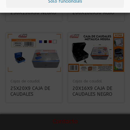
Solo funcionales
CAJA DE CAUDALES
CAJA DE CAUDALES
250X190X90 NEGRO
200X160X90 ROJO
Cajas de caudal
Cajas de caudal
25X20X9 CAJA DE
20X16X9 CAJA DE
CAUDALES
CAUDALES NEGRO
Contacto