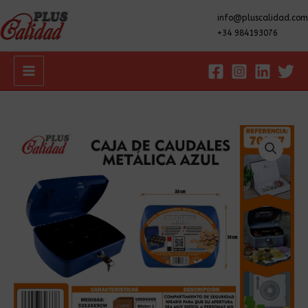
info@pluscalidad.com
+34 984193076
Main
Menu