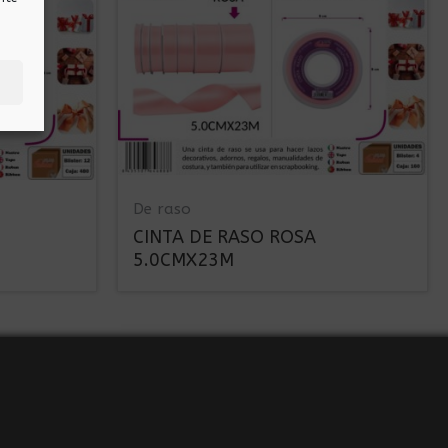
De raso
CINTA DE RASO ROSA
5.0CMX23M