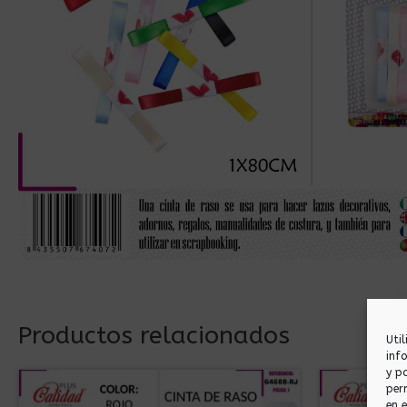
Productos relacionados
Uti
inf
y p
per
en 