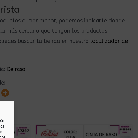
rista
roductos al por menor, podemos indicarte donde
nda más cercana que tengan los productos
uedes buscar tu tienda en nuestro
localizador de
ía:
De raso
de:
ión
nos
os
nte