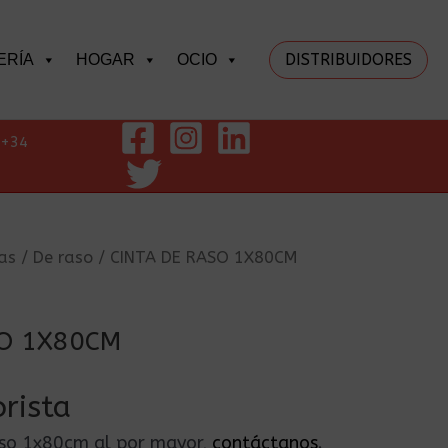
DISTRIBUIDORES
ERÍA
HOGAR
OCIO
+34
as
/
De raso
/ CINTA DE RASO 1X80CM
SO 1X80CM
rista
raso 1x80cm al por mayor,
contáctanos
.