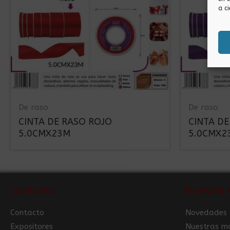
a ci
De raso
De raso
CINTA DE RASO ROJO
CINTA D
5.0CMX23M
5.0CMX2
Contacto
Nuestra 
Contacto
Novedades
Expositores
Nuestras m