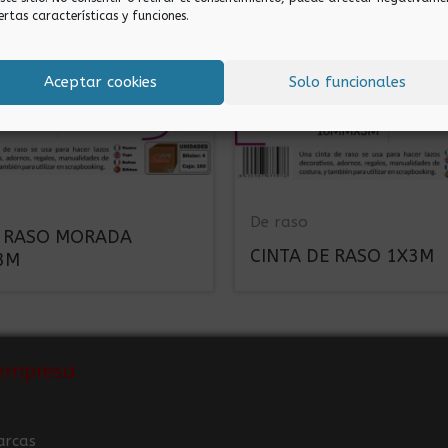
ertas características y funciones.
Aceptar cookies
Solo funcionales
De raso
E RASO MORADA
CINTA DE RASO 1X3M
3M
empresa
arcas