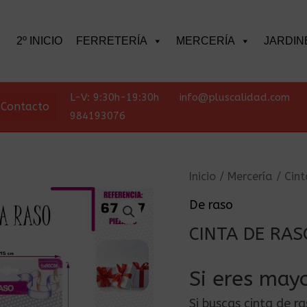
scar
2º INICIO
FERRETERÍA
MERCERÍA
JARDIN
L-V: 9:30h-19:30h
info@pluscalidad.com
Contacto
984193076
Inicio
/
Mercería
/
Cint
De raso
CINTA DE RA
Si eres mayo
Si buscas cinta de 