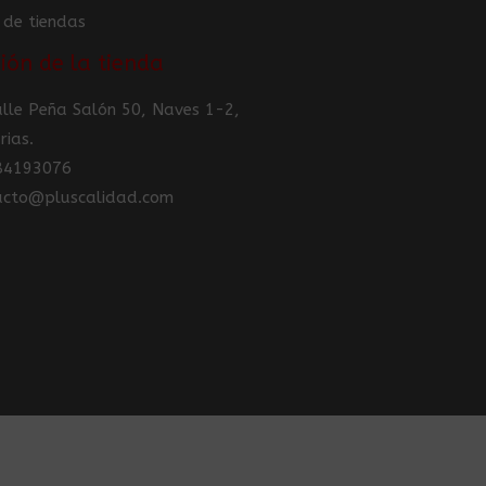
 de tiendas
ión de la tienda
Calle Peña Salón 50, Naves 1-2,
rias.
984193076
tacto@pluscalidad.com