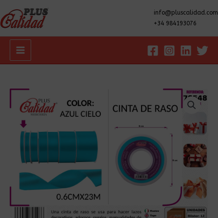
info@pluscalidad.com
+34 984193076
Main
Menu